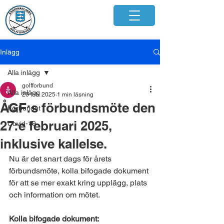
Inlägg
Alla inlägg
golfforbund
Alla inlägg
26 feb. 2025
1 min läsning
ÅGF:s förbundsmöte den
Förbundet
27:e februari 2025,
Covid-19
inklusive kallelse.
Nu är det snart dags för årets 
förbundsmöte, kolla bifogade dokument 
för att se mer exakt kring upplägg, plats 
och information om mötet.
Kolla bifogade dokument: