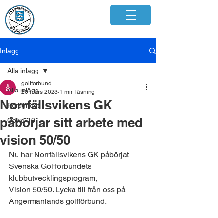
Inlägg
Alla inlägg
golfforbund
Alla inlägg
20 mars 2023
1 min läsning
Norrfällsvikens GK
Förbundet
påbörjar sitt arbete med
Covid-19
vision 50/50
Nu har Norrfällsvikens GK påbörjat 
Svenska Golfförbundets 
klubbutvecklingsprogram, 
Vision 50/50. Lycka till från oss på 
Ångermanlands golfförbund.