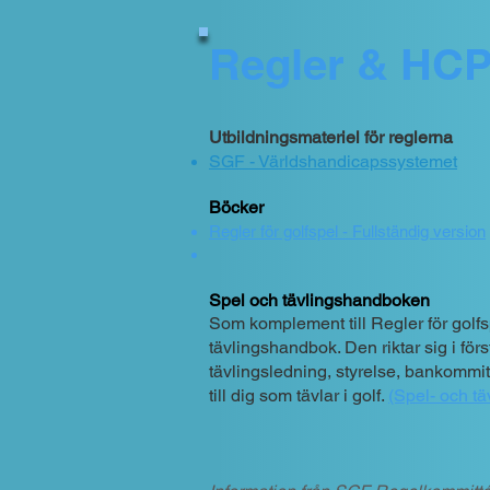
Regler & HC
Utbildningsmateriel för re
glerna
SGF - Världshandicapssystemet
Böcker
Regler för golfspel - Fullständig version
Spel och tävlingshandboken
Som komplement till Regler för golf
tävlingshandbok. Den riktar sig i för
tävlingsledning, styrelse, bankommi
till dig som tävlar i golf.
(Spel- och t