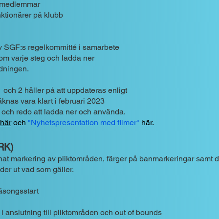
s medlemmar
nktionärer på klubb
av SGF:s regelkommitté i samarbete
m varje steg och ladda ner
ldningen.
1 och 2 håller på att uppdateras enligt
äknas vara klart i februari 2023
och redo att ladda
ner och använda.
här
och
"Nyhetspresentation med filmer"
här
.
(RK)
at markering av pliktområden, färger på banmarkeringar samt de
der ut vad som gäller.
äsongsstart
 anslutning till pliktområden och out of bounds