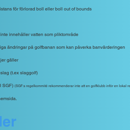
distans för förlorad boll eller boll out of bounds
nte innehåller vatten som pliktområde
älliga ändringar på golfbanan som kan påverka banvärderingen
njer gäller
 slag (t.ex slaggolf)
ill SGF)
(SGF:s regelkommité rekommenderar inte att en golfklubb inför en lokal 
hemsida.
ler