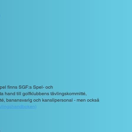
P
spel finns SGF:s Spel- och
sta hand till golfklubbens tävlingskommitté,
tté, banansvarig och kanslipersonal - men också
ävlingshandboken)