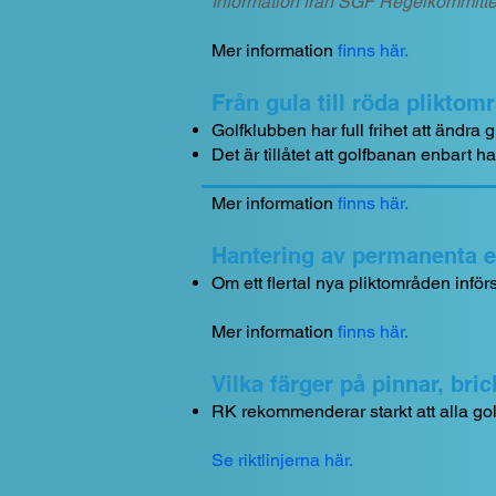
Information från SGF Regelkommitt
Mer information
finns här
.
Från gula till röda pliktom
Golfklubben har full frihet att ändra 
Det är tillåtet att golfbanan enbart h
Mer information
finns här
.
Hantering av permanenta el
Om ett flertal nya pliktområden inf
Mer information
finns här
.
Vilka färger på pinnar, bric
RK rekommenderar starkt att alla gol
Se riktlinjerna här
.