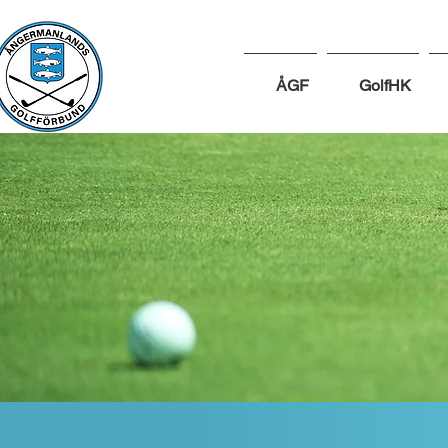
ÅGF
GolfHK