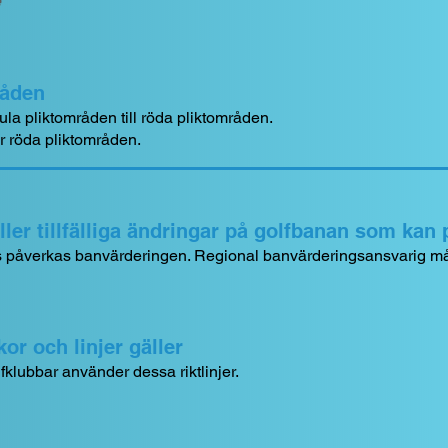
é
råden
gula pliktområden till röda pliktområden.
ar röda pliktområden.
ler tillfälliga ändringar på golfbanan som kan
örs påverkas banvärderingen. Regional banvärderingsansvarig må
kor och linjer gäller
fklubbar använder dessa riktlinjer.