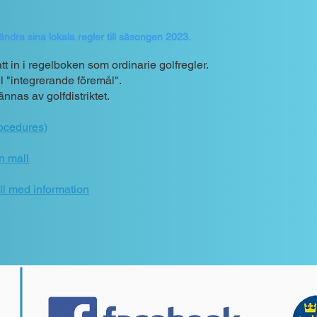
ndra sina lokala regler till säsongen 2023.
tt in
i regelboken som ordinarie golfregler.
l "integrerande föremål".
nnas av golfdistriktet.
rocedures)
en mall
all med information