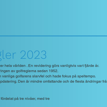
g
le
r 2
023
r hela världen . En revidering görs vanligtvis vart fjärde år.
ringen av golfreglerna sedan 1952.
n vanliga golfarens slarvfel och hade fokus på speltempo.
pdatering. Den är mindre omfattande och de flesta ändringar frå
fördelat på tre nivåer, med tre