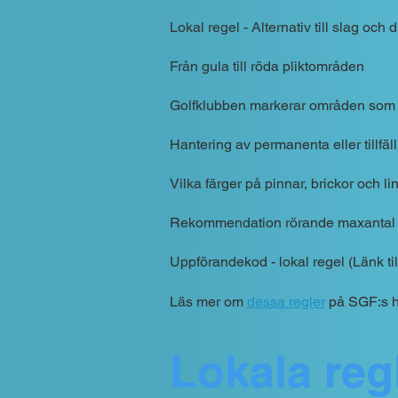
Lokal regel - Alternativ till slag och 
Från gula till röda pliktområden
Golfklubben markerar områden som i
Hantering av permanenta eller tillf
Vilka färger på pinnar, brickor och li
Rekommendation rörande maxa
ntal
Uppföra
ndekod - lokal regel (Länk t
Läs mer om
dessa regler
på SGF:s 
Lokala reg