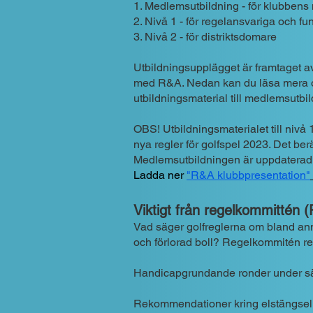
1. Medlemsutbildning - för klubben
2. Nivå 1 - för regelansvariga och fu
3. Nivå 2 - för distriktsdomare
Utbildningsupplägget är framtaget 
med R&A. Nedan kan du läsa mera o
utbildningsmaterial till medlemsutbi
OBS! Utbildningsmaterialet till nivå 
nya regler för golfspel 2023. Det ber
Medlemsutbildningen är uppdaterad 
Ladda ner
"R&A klubbpresentation"
Viktigt från regelkommittén 
Vad säger golfreglerna om bland ann
och förlorad boll? Regelkommitén re
Handicapgrundande ronder under s
Rekommendationer kring elstängsel i