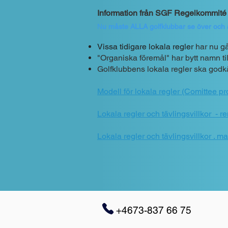
Inform
ation från
SGF Regelkom
mité
N
u måste ALLA golfklubbar se över och ä
Vissa tidigare lokala regler
har nu gå
"Organiska föremål" har bytt namn til
Golfklubbens lokala regler ska godkä
Modell för lokala regler (Comittee p
Lokala regler och tävlingsvillkor - r
Lokala regler och tävlingsvillkor . m
+4673-837 66 75