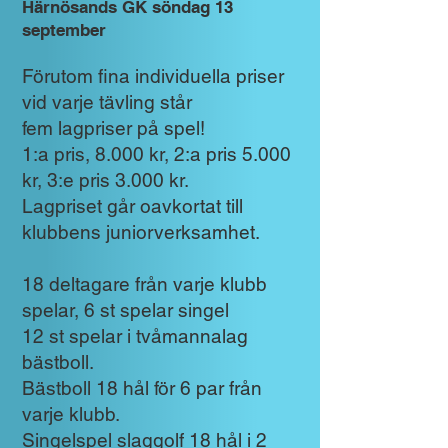
Härnösands GK söndag 13
september
Förutom fina in
dividuella priser
vid varje tävling står
fem lagpriser på spel!
1:a pris, 8.000 kr, 2:a pris 5.000
kr, 3:e pris 3.000 kr.
Lagpriset går oavkortat till
klubbens juniorverksamhet.
18 deltagare från varje klubb
spelar, 6 st spelar singel
12 st spelar i tvåmannalag
bästboll.
Bästboll 18 hål för 6 par från
varje klubb.
Singelspel slaggolf 18 hål i 2