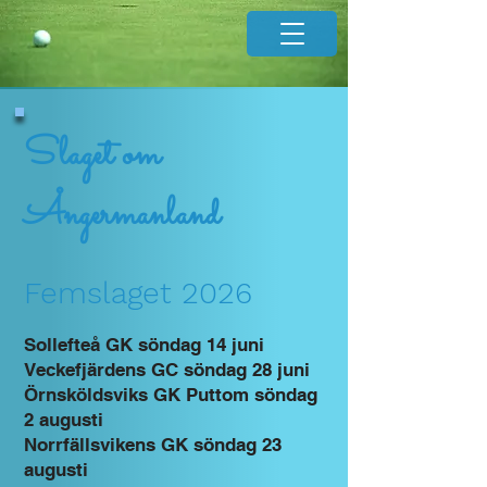
Sl
aget om
Ångermanland
Femslaget 2026
Sollefteå GK söndag 14 juni
Veckefjärdens GC söndag 28 juni
Örnsköldsviks GK Puttom söndag
2 augusti
Norrfällsvikens GK söndag 23
augusti