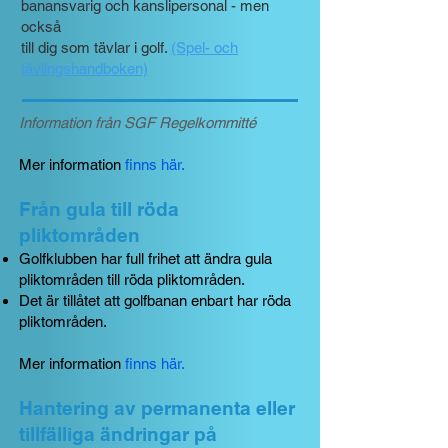
banansvarig och kanslipersonal - men
också
till dig som tävlar i golf.
(Spel- och
tävlingshandboken)
Information från SGF Regelkommitté
Mer information
finns här
.
Från gula till röda
pliktområden
Golfklubben har full frihet att ändra gula
pliktområden till röda pliktområden.
Det är tillåtet att golfbanan enbart har röda
pliktområden.
Mer information
finns här
.
Hantering av permanenta eller
tillfälliga ändringar på