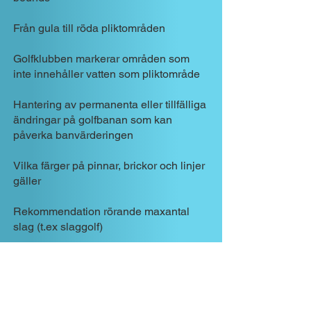
Från gula till röda pliktområden
Golfklubben markerar områden som
inte innehåller vatten som pliktområde
Hantering av permanenta eller tillfälliga
ändringar på golfbanan som kan
påverka banvärderingen
Vilka färger på pinnar, brickor och linjer
gäller
Rekommendation rörande maxa
ntal
slag (t.ex slaggolf)
Uppföra
ndekod - lokal regel (Länk till
SGF)
(SGF:s regelkommité rekommenderar
inte att en golfklubb inför en lokal regel om
uppförandekod.)