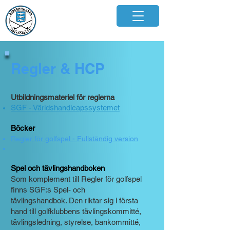
Regler & HCP
Utbildningsmateriel för re
glerna
SGF - Världshandicapssystemet
Böcker
Regler för golfspel - Fullständig version
Spel och tävlingshandboken
Som komplement till Regler för golfspel
finns SGF:s Spel- och
tävlingshandbok. Den riktar sig i första
hand till golfklubbens tävlingskommitté,
tävlingsledning, styrelse, bankommitté,