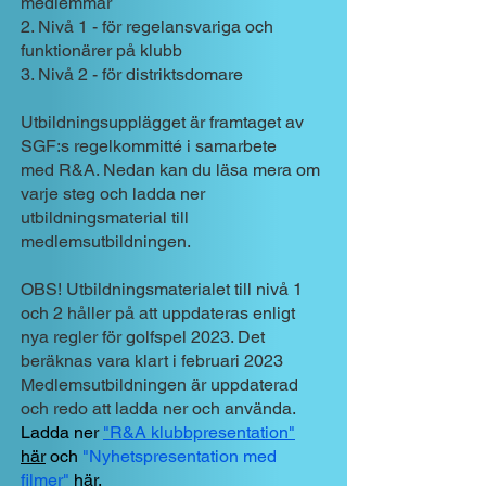
medlemmar
2. Nivå 1 - för regelansvariga och
funktionärer på klubb
3. Nivå 2 - för distriktsdomare
Utbildningsupplägget är framtaget av
SGF:s regelkommitté i samarbete
med R&A. Nedan kan du läsa mera om
varje steg och ladda ner
utbildningsmaterial till
medlemsutbildningen.
OBS! Utbildningsmaterialet till nivå 1
och 2 håller på att uppdateras enligt
nya regler för golfspel 2023. Det
beräknas vara klart i februari 2023
Medlemsutbildningen är uppdaterad
och redo att ladda
ner och använda.
Ladda ner
"R&A klubbpresentation"
här
och
"Nyhetspresentation med
filmer"
här
.