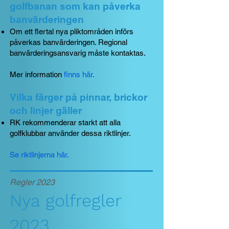
golfbanan som kan påverka
banvärderingen
Om ett flertal nya pliktområden införs
påverkas banvärderingen. Regional
banvärderingsansvarig måste kontaktas.
Mer information
finns här
.
Vilka färger på pinnar, brickor
och linjer gäller
RK rekommenderar starkt att alla
golfklubbar använder dessa riktlinjer.
Se riktlinjerna här
.
Regler 2023
Nya
go
lf
re
g
le
r
2
023