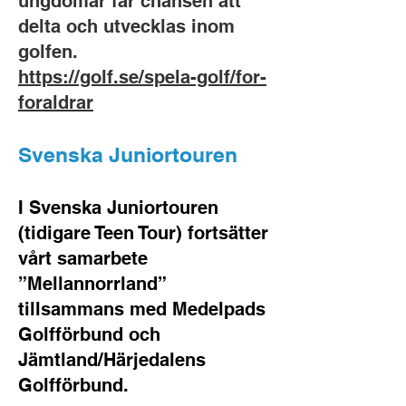
ungdomar får chansen att
delta och utvecklas inom
golfen.
https://golf.se/spela-golf/for-
foraldrar
Svenska Juniortouren
I Svenska Juniortouren
(tidigare Teen Tour) fortsätter
vårt samarbete
”Mellannorrland”
tillsammans med Medelpads
Golfförbund och
Jämtland/Härjedalens
Golfförbund.